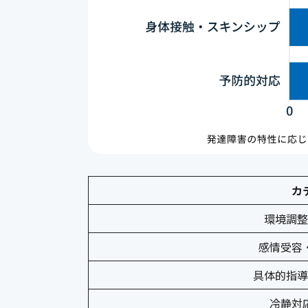
カ
環境調整
感情受容
具体的指導
冷静対