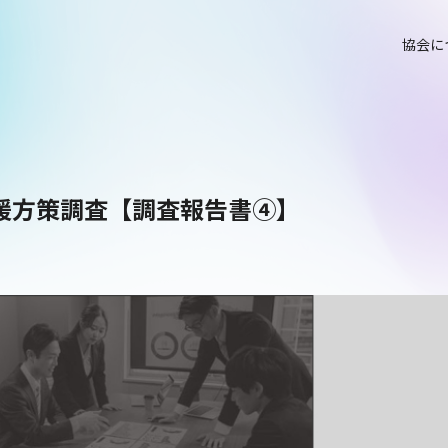
協会に
援方策調査【調査報告書④】