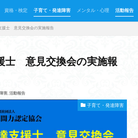
資格・検定
子育て・発達障害
メンタル・心理
活動報告
支援士 意見交換会の実施報告
援士 意見交換会の実施報
障害
,
活動報告
子育て・発達障害