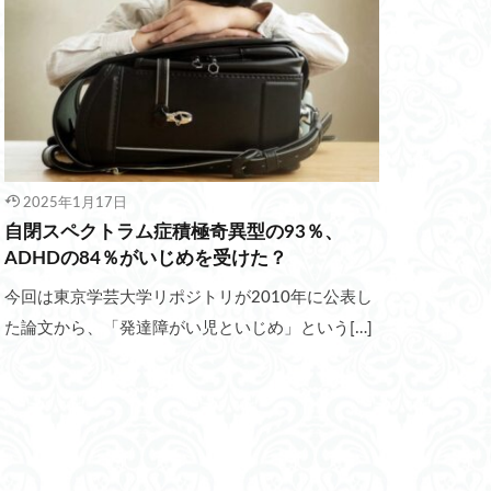
2025年1月17日
自閉スペクトラム症積極奇異型の93％、
ADHDの84％がいじめを受けた？
今回は東京学芸大学リポジトリが2010年に公表し
た論文から、「発達障がい児といじめ」という[…]