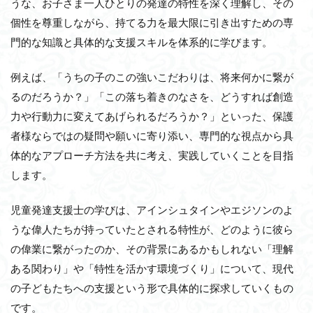
うな、お子さま一人ひとりの発達の特性を深く理解し、その
個性を尊重しながら、持てる力を最大限に引き出すための専
門的な知識と具体的な支援スキルを体系的に学びます。
例えば、「うちの子のこの強いこだわりは、将来何かに繋が
るのだろうか？」「この落ち着きのなさを、どうすれば創造
力や行動力に変えてあげられるだろうか？」といった、保護
者様ならではの疑問や願いに寄り添い、専門的な視点から具
体的なアプローチ方法を共に考え、実践していくことを目指
します。
児童発達支援士の学びは、アインシュタインやエジソンのよ
うな偉人たちが持っていたとされる特性が、どのように彼ら
の偉業に繋がったのか、その背景にあるかもしれない「理解
ある関わり」や「特性を活かす環境づくり」について、現代
の子どもたちへの支援という形で具体的に探求していくもの
です。