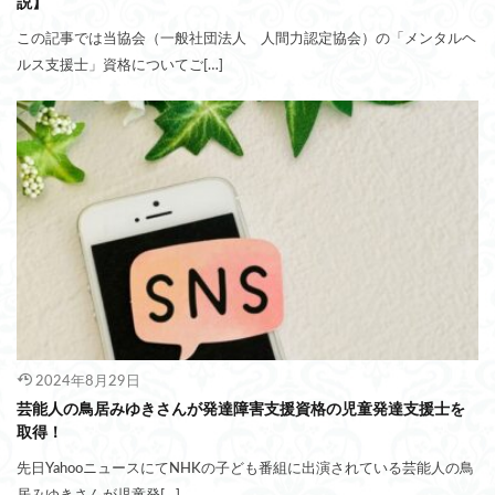
説】
この記事では当協会（一般社団法人 人間力認定協会）の「メンタルヘ
ルス支援士」資格についてご[…]
2024年8月29日
芸能人の鳥居みゆきさんが発達障害支援資格の児童発達支援士を
取得！
先日YahooニュースにてNHKの子ども番組に出演されている芸能人の鳥
居みゆきさんが児童発[…]