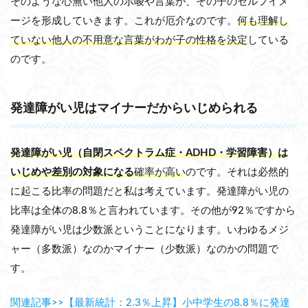
そのような心無い他人の示唆や言葉が、その子のセルフイメ
ージを形成していきます。これが厄介なのです。
何も理解し
ていない他人の不用意な言葉がわが子の性格を決定
している
のです。
発達障がい児はマイナーだからいじめられる
発達障がい児（自閉スペクトラム症・ADHD・学習障害）は
いじめや差別の対象になる
確率が高い
のです。それは必然的
に起こる比率の問題だと私は考えています。発達障がい児の
比率は全体の8.8％と言われています。その他が92％ですから
発達障がい児は少数派ということになります。いわゆるメジ
ャー（多数派）なのかマイナー（少数派）なのかの問題で
す。
関連記事>>【最新統計：2.3％上昇】小中学生の8.8％に発達