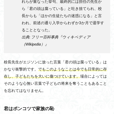
れらが重なった挙句、最終的には担任の先生か
ら「君の頭は腐っている」と吐き捨てられ、校
長からも「ほかの生徒たちの迷惑になる」と言
われ、前述の通り入学からわずか3か月で退学す
ることとなった。
出典: フリー百科事典『ウィキペディア
（Wikipedia）』
校長先生がエジソンに放った言葉「君の頭は腐っている」は
かなり衝撃的です。
でもこのようなことは今でも日常的に存
在し、子どもたちを大いに傷つけています。
場合によっては
そのような心無い言葉で子どもの将来を奪うこともあること
を忘れてはなりません。
君はポンコツで家族の恥