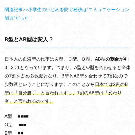
関連記事>>小学生のいじめを防ぐ秘訣は”コミュニケーション
能力”だった！
B型とAB型は変人？
日本人の血液型の比率はＡ
型
、Ｏ
型
、Ｂ
型
、AB
型の割合
が4 :
3 : 2 : 1となっています。つまり、A型とO型を合わせると全体
の7割を占め多数派となり、B型とAB型を合わせて3割なので
少数派ということになります。このことから
日本では2割のB
型は「自分勝手」と言われますし、1割のAB型は「変わり
者」と言われるのです。
A型 ■■■■
O型 ■■■
B型 ■■