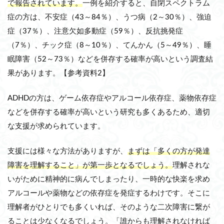
で報告されています。
一例を紹介すると、自閉スペクトラム
症の方は、不安症（43～84％）、うつ病（2～30％）、強迫
症（37％）、注意欠如多動症（59％）、反抗挑発症
（7％）、チック症（8～10％）、てんかん（5～49％）、睡
眠障害（52～73％）などを併存する確率が高いという調査結
果があります。【参考資料2】
ADHDの方は、ゲーム依存症やアルコール依存症、薬物依存症
などを併存する確率が高いという研究も多くあるため、適切
な支援が求められています。
支援には様々な方法がありますが、
まずは「多くの方が発達
障害を理解すること」が第一歩となるでしょう。
理解されな
いがために精神的に病んでしまったり、一時的な快楽を求め
アルコールや薬物などの依存症を発症するわけです。そこに
理解者がひとりでも多くいれば、そのような二次障害に繋が
ることは少なくなるでしょう。「誰からも理解されなければ