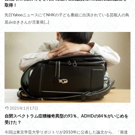
取得！
先日YahooニュースにてNHKの子ども番組に出演されている芸能人の鳥
居みゆきさんが児童発[…]
2025年1月17日
自閉スペクトラム症積極奇異型の93％、ADHDの84％がいじめを
受けた？
今回は東京学芸大学リポジトリが2010年に公表した論文から、「発達