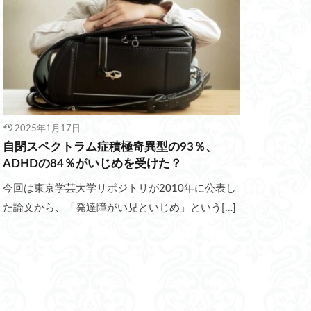
2025年1月17日
自閉スペクトラム症積極奇異型の93％、
ADHDの84％がいじめを受けた？
今回は東京学芸大学リポジトリが2010年に公表し
た論文から、「発達障がい児といじめ」という[…]