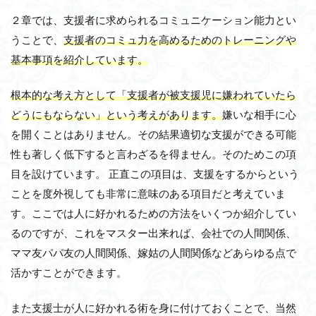
２章では、支援者に求められるコミュニケーション能力とい
うことで、
支援者のコミュ力を高めるためのトレーニングや
基本事項を紹介しています。
根本的な考え方として「支援者が被支援児に嫌われていたら
どうにもならない」という考えがあります。
嫌いな相手に心
を開くことはありません。その結果適切な支援ができる可能
性も著しく低下すると言わざるを得ません。そのためこの項
目を設けています。 正直この項目は、支援をするからという
ことを度外視しても非常に意味のある項目だと考えていま
す。ここでは人に好かれるための方法をいくつか紹介してい
るのですが、これをマスター出来れば、会社での人間関係、
ママ友パパ友の人間関係、嫁姑の人間関係などあらゆる点で
活かすことができます。
また支援士が人に好かれる術を身に付けておくことで、当然